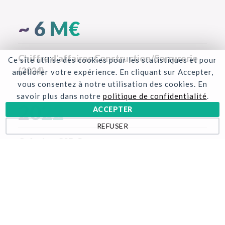
~
6
M€
Chiffre d'affaires Construction/Serrurerie
Ce site utilise des cookies pour les statistiques et pour
(2024)
améliorer votre expérience. En cliquant sur Accepter,
vous consentez à notre utilisation des cookies. En
savoir plus dans notre
politique de confidentialité
.
2022
ACCEPTER
REFUSER
Création C2B Garonne
6
Équipes de pose