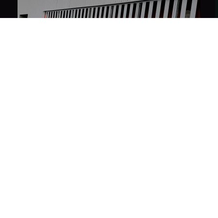
REFUSER
Prison de Gradignan
Charpente métallique
Couverture et façades
Serrurerie