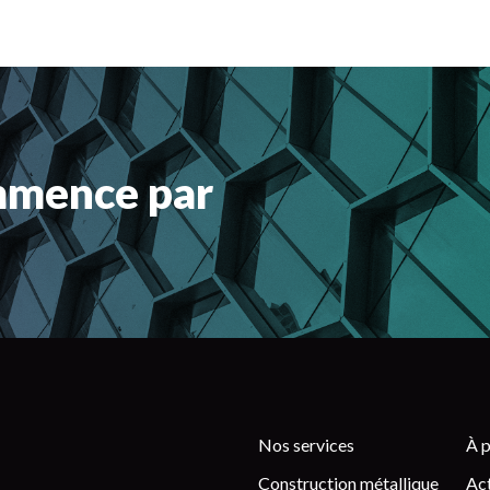
mmence par
Nos services
À 
Construction métallique
Act