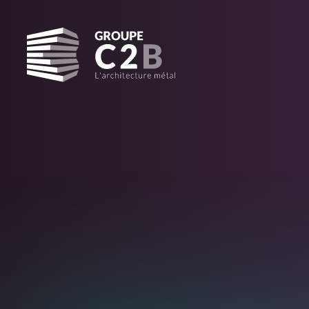
ACCUEIL
ANNONCES
MÉTALLIER – M2T